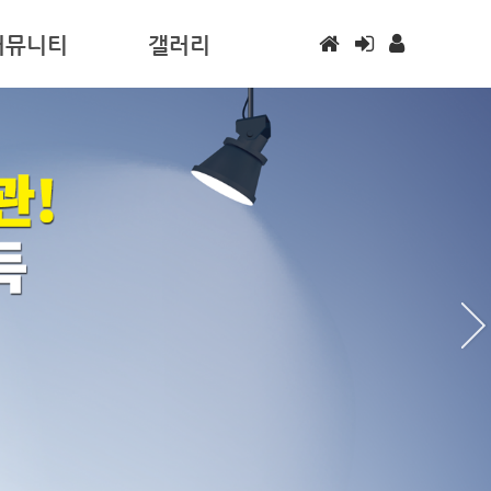
커뮤니티
갤러리
사항
갤러리
하는 질문
실
/구직
게시판