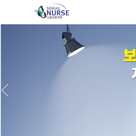
인
학
학
오