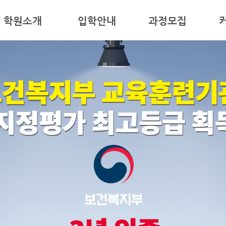
학원소개
입학안내
과정모집
사말
모집요강
간호조무사
공지
원의 특징
교육과목
병원코디네이터
자주
원 둘러보기
시험안내
심폐소생술
자료
시는 길
취업
구인
입학문의
상담