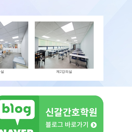
습실
제2강의실