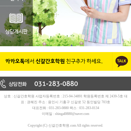
상호 : 신갈간호학원 사업자등록번호 : 215-94-34891 학원등록번호 제 2439-5호 대
표 : 권혜진 주소 : 용인시 기흥구 신갈로 52 동인빌딩 703호
대표전화 : 031-283-0880 팩스 : 031-283-0134
이메일 : shingal0880@naver.com
Copyright (C) 신갈간호학원.com All rights reserved.