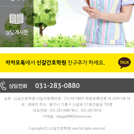
상호 : 신갈간호학원 사업자등록번호 : 215-94-34891 학원등록번호 제 2439-5호 대
표 : 권혜진 주소 : 용인시 기흥구 신갈로 52 동인빌딩 703호
대표전화 : 031-283-0880 팩스 : 031-283-0134
이메일 : shingal0880@naver.com
Copyright (C) 신갈간호학원.com All rights reserved.