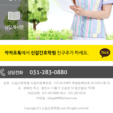
상호 : 신갈간호학원 사업자등록번호 : 215-94-34891 학원등록번호 제 2439-5호 대
표 : 권혜진 주소 : 용인시 기흥구 신갈로 52 동인빌딩 703호
대표전화 : 031-283-0880 팩스 : 031-283-0134
이메일 : shingal0880@naver.com
Copyright (C) 신갈간호학원.com All rights reserved.