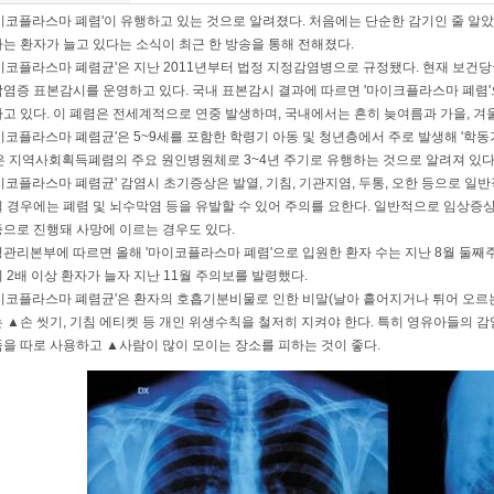
이코플라스마 폐렴'이 유행하고 있는 것으로 알려졌다. 처음에는 단순한 감기인 줄 알았
는 환자가 늘고 있다는 소식이 최근 한 방송을 통해 전해졌다.
이코플라스마 폐렴균'은 지난 2011년부터 법정 지정감염병으로 규정됐다. 현재 보건
염증 표본감시를 운영하고 있다. 국내 표본감시 결과에 따르면 '마이크플라스마 폐렴'
고 있다. 이 폐렴은 전세계적으로 연중 발생하며, 국내에서는 흔히 늦여름과 가을, 겨
이코플라스마 폐렴균'은 5~9세를 포함한 학령기 아동 및 청년층에서 주로 발생해 '학동
은 지역사회획득폐렴의 주요 원인병원체로 3~4년 주기로 유행하는 것으로 알려져 있다
이코플라스마 폐렴균' 감염시 초기증상은 발열, 기침, 기관지염, 두통, 오한 등으로 일
 경우에는 폐렴 및 뇌수막염 등을 유발할 수 있어 주의를 요한다. 일반적으로 임상증상
으로 진행돼 사망에 이르는 경우도 있다.
관리본부에 따르면 올해 '마이코플라스마 폐렴'으로 입원한 환자 수는 지난 8월 둘째
 2배 이상 환자가 늘자 지난 11월 주의보를 발령했다.
이코플라스마 폐렴균'은 환자의 호흡기분비물로 인한 비말(날아 흩어지거나 튀어 오르
 ▲손 씻기, 기침 에티켓 등 개인 위생수칙을 철저히 지켜야 한다. 특히 영유아들의 감
을 따로 사용하고 ▲사람이 많이 모이는 장소를 피하는 것이 좋다.