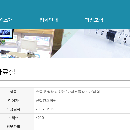
원소개
입학안내
과정모집
자료실
제목
요즘 유행하고 있는 "마이코플라즈마"폐렴
작성자
신갈간호학원
작성일자
2015-12-15
조회수
4010
첨부파일