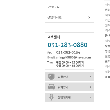
'마
구인/구직
원하
'마
상담게시판
기감
생하
'마
균'
'마
행될
병증
질병
년의
'마
서는
용품