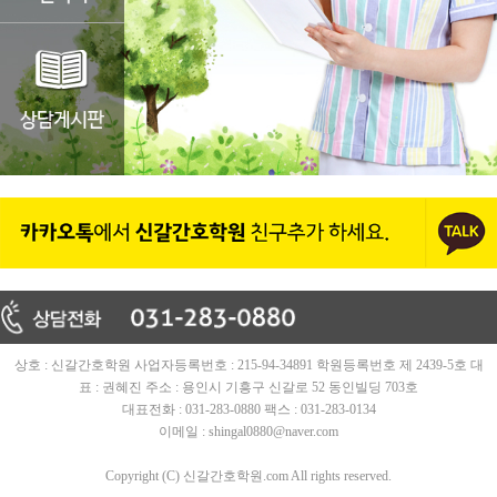
상호 : 신갈간호학원 사업자등록번호 : 215-94-34891 학원등록번호 제 2439-5호 대
표 : 권혜진 주소 : 용인시 기흥구 신갈로 52 동인빌딩 703호
대표전화 : 031-283-0880 팩스 : 031-283-0134
이메일 : shingal0880@naver.com
Copyright (C) 신갈간호학원.com All rights reserved.