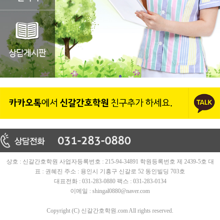
상호 : 신갈간호학원 사업자등록번호 : 215-94-34891 학원등록번호 제 2439-5호 대
표 : 권혜진 주소 : 용인시 기흥구 신갈로 52 동인빌딩 703호
대표전화 : 031-283-0880 팩스 : 031-283-0134
이메일 : shingal0880@naver.com
Copyright (C) 신갈간호학원.com All rights reserved.