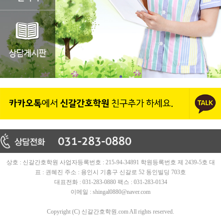
상호 : 신갈간호학원 사업자등록번호 : 215-94-34891 학원등록번호 제 2439-5호 대
표 : 권혜진 주소 : 용인시 기흥구 신갈로 52 동인빌딩 703호
대표전화 : 031-283-0880 팩스 : 031-283-0134
이메일 : shingal0880@naver.com
Copyright (C) 신갈간호학원.com All rights reserved.