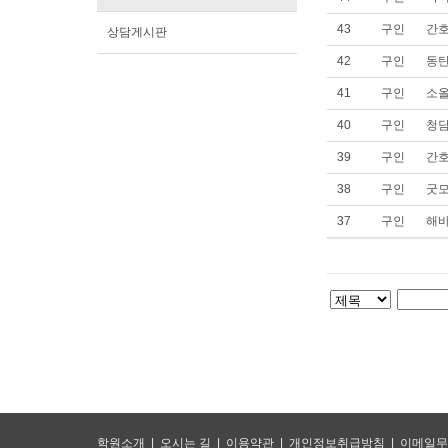
43
구인
간호
상담게시판
42
구인
동탄
41
구인
소올
40
구인
청담
39
구인
간호
38
구인
굿모
37
구인
해바
학원소개
|
오시는 길
|
이용약관
|
개인정보취급방침
|
이메일무