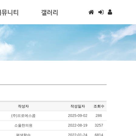
커뮤니티
갤러리
사항
갤러리
하는 질문
실
/구직
게시판
작성자
작성일자
조회수
(주)프로에스콤
2025-09-02
286
소올한의원
2022-08-19
3257
평생학습
2022-01-24
6814