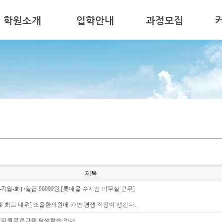
학원소개
입학안내
과정모집
사말
모집요강
간호조무사
공지
원의 특징
교육과목
병원코디네이터
자주
원 둘러보기
시험안내
심폐소생술
자료
시는 길
취업
구인
입학문의
상담
제목
/6-7(월-화) /일급 96000원 [롯데몰 수지점 의무실 근무]
계 최고 대우] 소올한의원에 가면 평생 직장이 생긴다.
지원무료교육 평생학습 안내