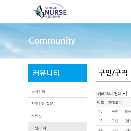
인
Community
학
학
오
구인/구직
커뮤니티
공지사항
카테고리
번호
카테고리
자주하는 질문
46
구인
10
자료실
45
구인
[업
구인/구직
44
구인
국비